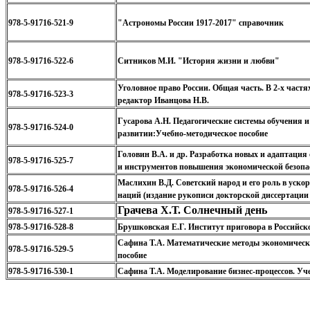
978-5-91716-521-9
"Астрономы России 1917-2017" справочник
978-5-91716-522-6
Ситников М.И. "История жизни и любви"
Уголовное право России. Общая часть. В 2-х частях
978-5-91716-523-3
редактор Иванцова Н.В.
Гусарова А.Н. Педагогические системы обучения и
978-5-91716-524-0
развитии:Учебно-методическое пособие
Головин В.А. и др. Разработка новых и адаптаци
978-5-91716-525-7
и инструментов повышения экономической безопа
Маслихин В.Д. Советский народ и его роль в уско
978-5-91716-526-4
наций (издание рукописи докторской диссертации 1
Грачева Х.Т. Солнечный день
978-5-91716-527-1
978-5-91716-528-8
Брушковская Е.Г. Институт приговора в Российск
Сафина Т.А. Математические методы экономически
978-5-91716-529-5
пособие
978-5-91716-530-1
Сафина Т.А. Моделирование бизнес-процессов. Уч